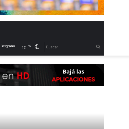
o
Cambiar
Buscar
℃
10
modo