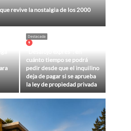
que revive la nostalgia de los 2000
Destacada
Ago 08, 2026
ega
“Desalojo exprés”: en
cuánto tiempo se podrá
para
pedir desde que el inquilino
deja de pagar si se aprueba
la ley de propiedad privada