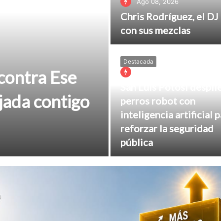
Ago 08, 2026
Chris Rodríguez, el DJ 
con sus mezclas
Destacada
 contra Ese
Ago 08, 2026
San Luis Potosí despli
jada contigo
perros robot con
inteligencia artificial 
reforzar la seguridad
pública