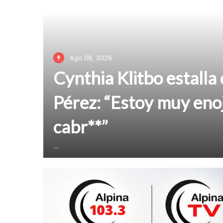
Ago 08, 2026
Cynthia Klitbo estalla
Pérez: “Estoy muy eno
cabr**”
...