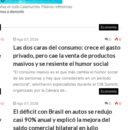
Economía
0
Ago 07, 2026
0
0
Las dos caras del consumo: crece el gasto
e
privado, pero cae la venta de productos
masivos y se resiente el humor social
"El consumo masivo es el que más cambia el humor social
de las personas y hay que considerarlo en un período
electoral", advirtieron especialistas durante el CtB Summit,
organizado por la Cámara de...
Economía
0
Ago 07, 2026
0
0
El déficit con Brasil en autos se redujo
y
casi 90% anual y explicó la mejora del
saldo comercial bilateral en julio