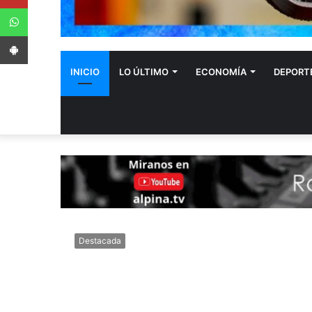
WhatsApp
App Android
INICIO
LO ÚLTIMO
ECONOMÍA
DEPORT
Destacada