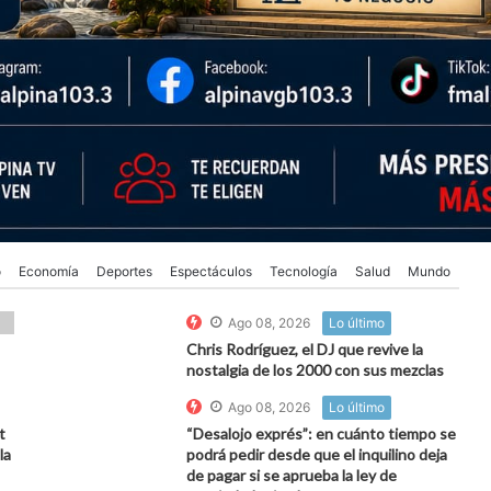
o
Economía
Deportes
Espectáculos
Tecnología
Salud
Mundo
Ago 08, 2026
Lo último
Chris Rodríguez, el DJ que revive la
nostalgia de los 2000 con sus mezclas
Ago 08, 2026
Lo último
t
“Desalojo exprés”: en cuánto tiempo se
la
podrá pedir desde que el inquilino deja
de pagar si se aprueba la ley de