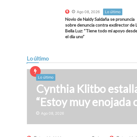
Ago 08, 2026
Lo último
Novio de Naldy Saldaña se pronuncia
sobre denuncia contra exdirector de 
Bella Luz: “Tiene todo mi apoyo desd
el día uno”
Lo último
Lo último
Cynthia Klitbo estall
“Estoy muy enojada c
Ago 08, 2026