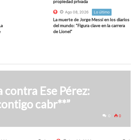
propiedad privada
Ago 08, 2026
Lo último
La muerte de Jorge Messi en los diarios
La
del mundo: “Figura clave en la carrera
e
de Lionel”
a contra Ese Pérez:
ontigo cabr**”
0
0