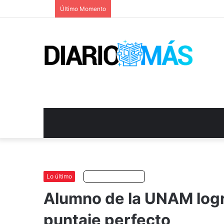
Último Momento
Lo último
Escuchar artículo
Alumno de la UNAM logr
puntaje perfecto