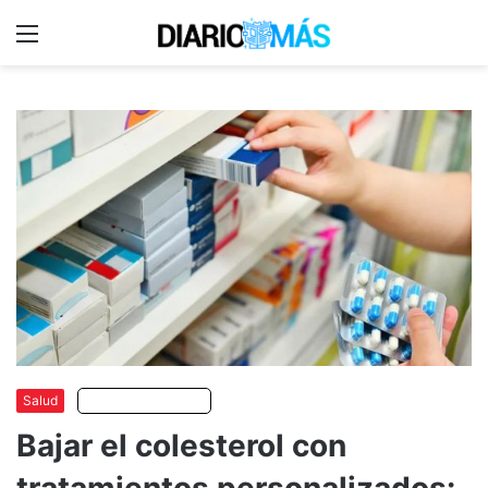
Menu
C
m
Salud
Escuchar artículo
Bajar el colesterol con
tratamientos personalizados: