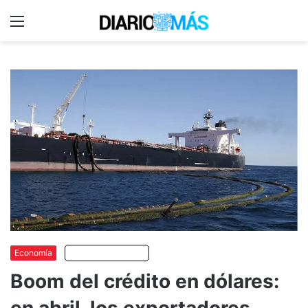
Menu
C
m
Economía
Escuchar artículo
Boom del crédito en dólares:
en abril, los exportadores