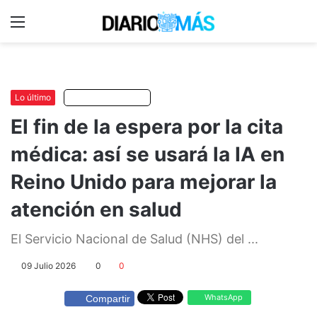
Menu
C
m
Lo último
Escuchar artículo
El fin de la espera por la cita
médica: así se usará la IA en
Reino Unido para mejorar la
atención en salud
El Servicio Nacional de Salud (NHS) del ...
09 Julio 2026
0
0
WhatsApp
Compartir