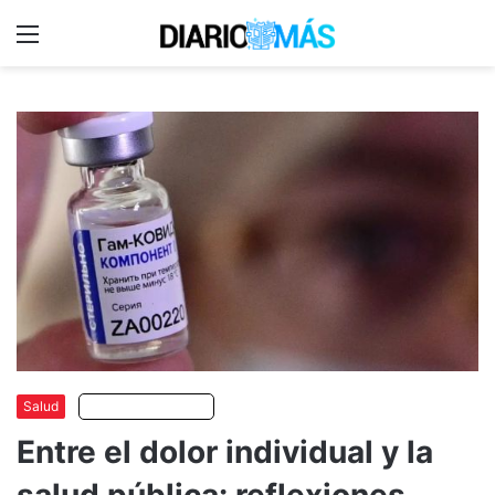
Menu
C
m
Salud
Escuchar artículo
Entre el dolor individual y la
salud pública: reflexiones