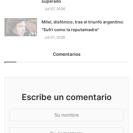
superado
Jul 07, 2026
Milei, disfónico, tras el triunfo argentino:
"Sufrí como la reputamadre"
Jul 07, 2026
Comentarios
Escribe un comentario
S
u
n
S
o