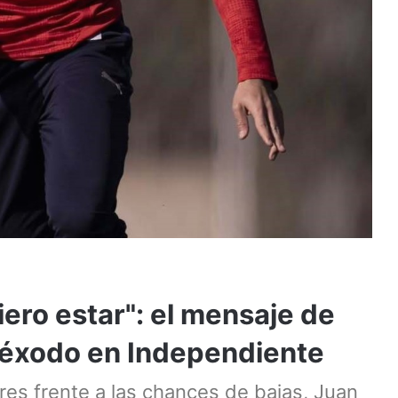
iero estar": el mensaje de
e éxodo en Independiente
es frente a las chances de bajas, Juan