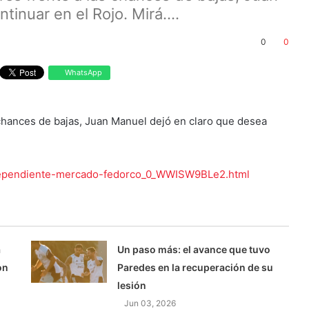
inuar en el Rojo. Mirá....
0
0
WhatsApp
chances de bajas, Juan Manuel dejó en claro que desea
ndependiente-mercado-fedorco_0_WWISW9BLe2.html
a
Un paso más: el avance que tuvo
on
Paredes en la recuperación de su
lesión
Jun 03, 2026