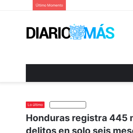
Último Momento
Lo último
Escuchar artículo
Honduras registra 445 
delitos en solo seis me