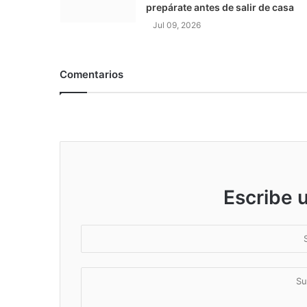
prepárate antes de salir de casa
Jul 09, 2026
Comentarios
Escribe 
S
u
n
S
o
u
m
c
b