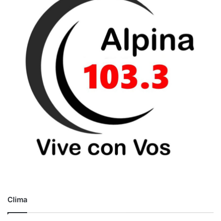
o
Clima