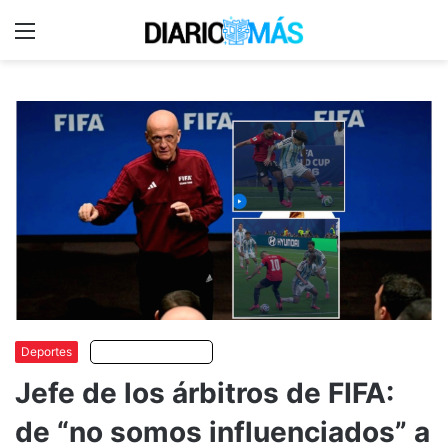
Menu
C
m
Deportes
Escuchar artículo
Jefe de los árbitros de FIFA:
de “no somos influenciados” a