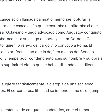
güedad y constituían, por tanto, un eslabón de valía en el
o cancelación llamada damnatio memoriae: obturar la
 forma de cancelación que censuraba u obliteraba al que
César Octaviano –luego advocado como Augusto– conquistó
bernador– a su amigo el poeta y militar Cornelio Galo.
, quien lo relevó del cargo y lo convocó a Roma. El
a el exprefecto, sino que la dejó en manos del Senado.
cidó. El emperador condenó entonces su nombre y su obra a
o suprimir el elogio que le había tributado a su dilecto
.
 sugiere fantásticamente la distopía de una sociedad
ibros. El cercenar esa libertad se impone como otro ejemplo
as estatuas de antiguos mandatarios, ante el temor