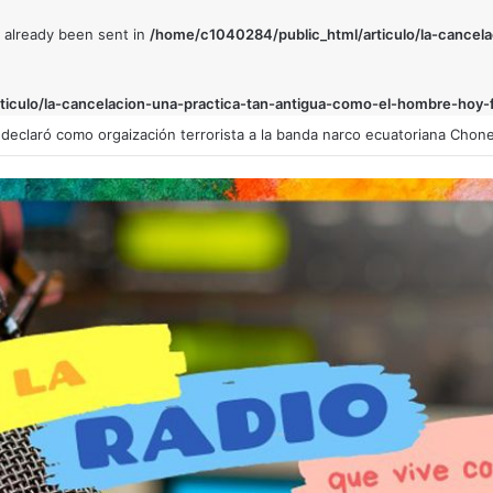
e already been sent in
/home/c1040284/public_html/articulo/la-cancela
iculo/la-cancelacion-una-practica-tan-antigua-como-el-hombre-hoy-f
e de Paraguay viaja a Colombia para asistir a investidura de De la Espriel