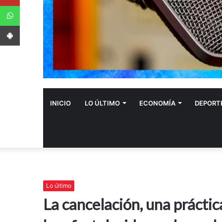
WhatsApp
App Android
INICIO
LO ÚLTIMO
ECONOMÍA
DEPORT
Lo último
La cancelación, una prácti