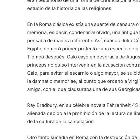
eran testimonio de una forma de creencia de la Anti
estudio de la historia de las religiones.
En la Roma clásica existía una suerte de censura 
memoria, es decir, condenar al olvido, una antigua
pensaba de manera diferente. Así, cuando Julio 
Egipto, nombró primer prefecto –una especie de go
Tiempo después, Galo cayó en desgracia de Augusto
princeps no quiso intervenir en la acusación contr
Galo, para evitar el escarnio o algo mayor, se sui
la damnatio memoriae, al punto que ordenó a Virgili
amigo, con el que clausuraba una de sus Geórgicas
Ray Bradbury, en su célebre novela Fahrenheit 451,
alienada debido a la prohibición de la lectura de l
de la cultura de la cancelación
Otro tanto sucedía en Roma con la destrucción de l