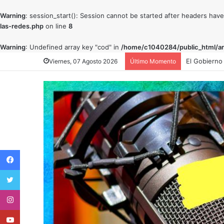
Warning
: session_start(): Session cannot be started after headers hav
las-redes.php
on line
8
Warning
: Undefined array key "cod" in
/home/c1040284/public_html/art
El president
Viernes, 07 Agosto 2026
Último Momento
Facebook
Twitter
Instagram
Youtube