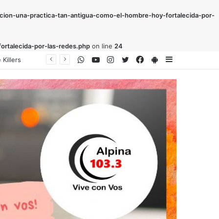
cion-una-practica-tan-antigua-como-el-hombre-hoy-fortalecida-por-
ortalecida-por-las-redes.php
on line
24
WhatsApp
Youtube
Instagram
Twitter
Facebook
PlayStore
Sidebar
la