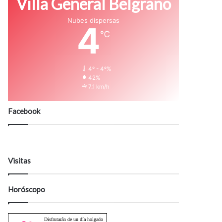
Villa General Belgrano
Nubes dispersas
4
℃
4º - 4º%
42%
7.1 km/h
Facebook
Visitas
Horóscopo