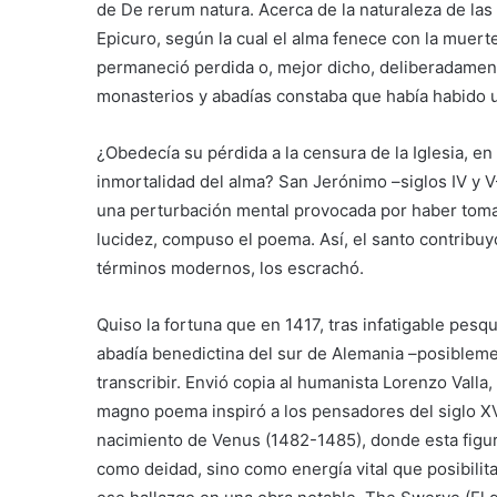
de De rerum natura. Acerca de la naturaleza de las
Epicuro, según la cual el alma fenece con la muer
permaneció perdida o, mejor dicho, deliberadamen
monasterios y abadías constaba que había habido u
¿Obedecía su pérdida a la censura de la Iglesia, en 
inmortalidad del alma? San Jerónimo –siglos IV y V
una perturbación mental provocada por haber toma
lucidez, compuso el poema. Así, el santo contribuyó
términos modernos, los escrachó.
Quiso la fortuna que en 1417, tras infatigable pesqui
abadía benedictina del sur de Alemania –posibleme
transcribir. Envió copia al humanista Lorenzo Valla
magno poema inspiró a los pensadores del siglo XV y
nacimiento de Venus (1482-1485), donde esta figura
como deidad, sino como energía vital que posibilit