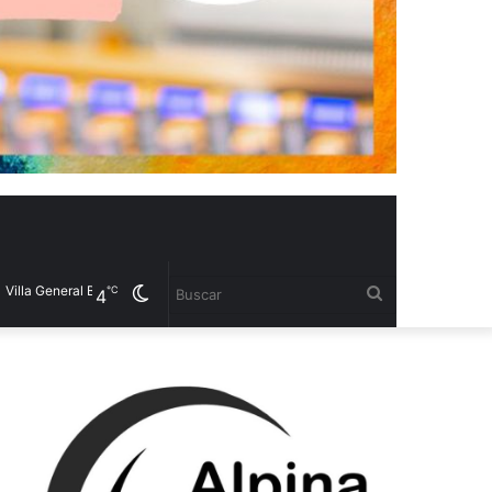
General Belgrano
Cambiar
Buscar
℃
4
modo