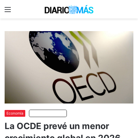
Menu
C
m
Economía
Escuchar artículo
La OCDE prevé un menor
crecimiento global en 2026