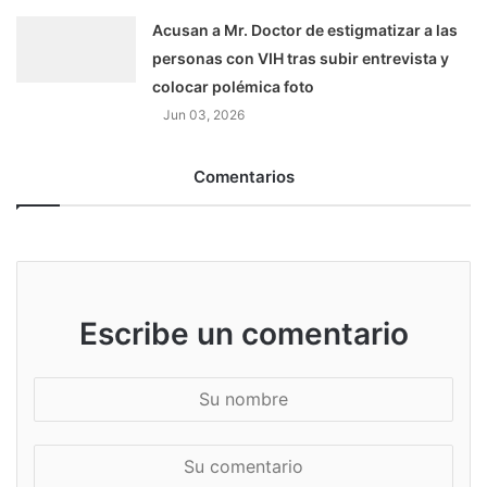
Acusan a Mr. Doctor de estigmatizar a las
personas con VIH tras subir entrevista y
colocar polémica foto
Jun 03, 2026
Comentarios
Escribe un comentario
S
u
n
S
o
u
m