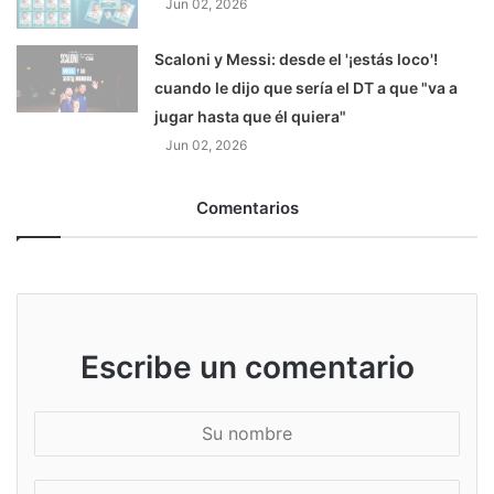
Jun 02, 2026
Scaloni y Messi: desde el '¡estás loco'!
cuando le dijo que sería el DT a que "va a
jugar hasta que él quiera"
Jun 02, 2026
Comentarios
Escribe un comentario
S
u
n
S
o