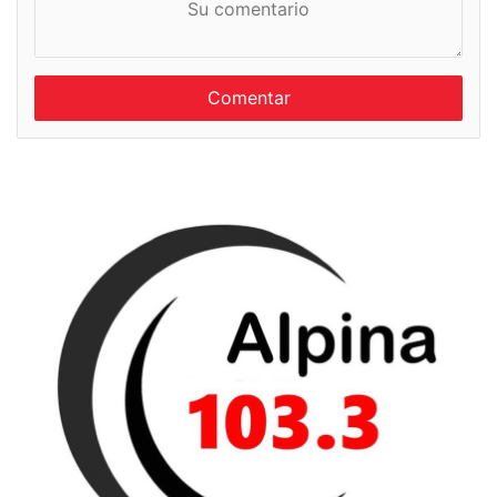
u
m
c
b
o
r
m
e
e
n
t
a
r
i
o