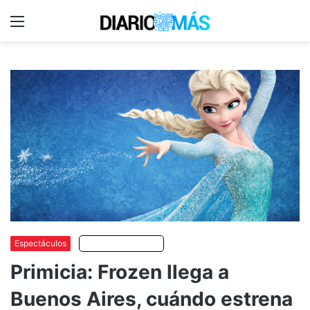
Menu
C
m
Espectáculos
Escuchar artículo
Primicia: Frozen llega a
Buenos Aires, cuándo estrena