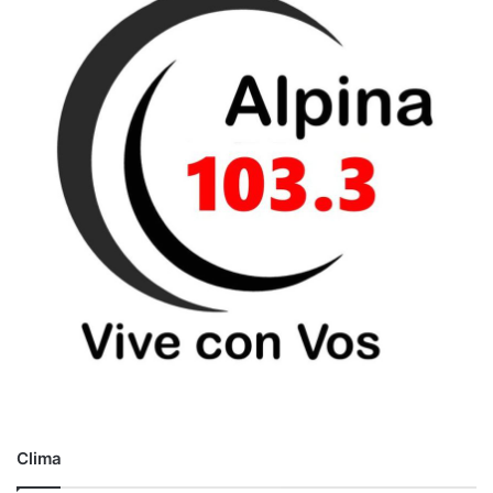
o
Clima