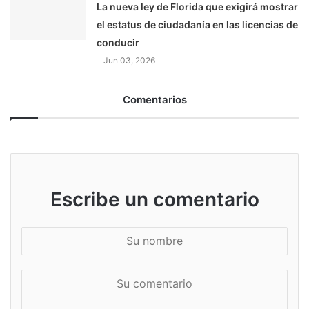
La nueva ley de Florida que exigirá mostrar
el estatus de ciudadanía en las licencias de
conducir
Jun 03, 2026
Comentarios
Escribe un comentario
S
u
n
S
o
u
m
c
b