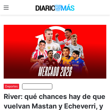
Menu
C
m
Deportes
Escuchar artículo
River: qué chances hay de que
vuelvan Mastan y Echeverri, y