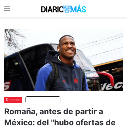
Menu
C
m
Deportes
Escuchar artículo
Romaña, antes de partir a
México: del "hubo ofertas de