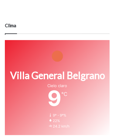
Clima
Villa General Belgrano
Cielo claro
9
℃
9º - 9º%
22%
24.2 km/h