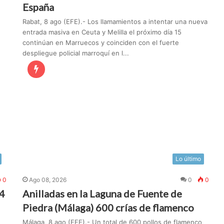
España
Rabat, 8 ago (EFE).- Los llamamientos a intentar una nueva
entrada masiva en Ceuta y Melilla el próximo día 15
continúan en Marruecos y coinciden con el fuerte
despliegue policial marroquí en l...
Lo último
0
Ago 08, 2026
0
0
94
Anilladas en la Laguna de Fuente de
Piedra (Málaga) 600 crías de flamenco
Málaga, 8 ago (EFE).- Un total de 600 pollos de flamenco