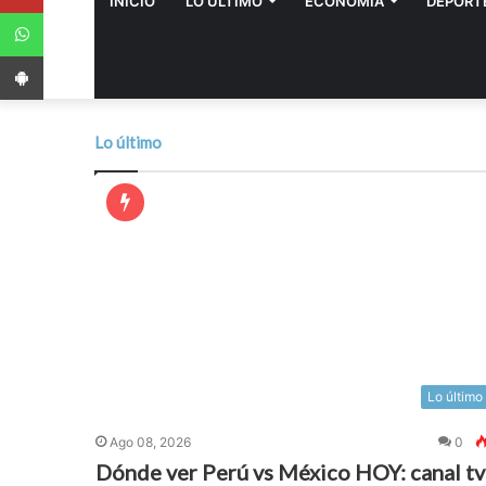
INICIO
LO ÚLTIMO
ECONOMÍA
DEPORT
WhatsApp
App Android
Lo último
Lo último
Ago 08, 2026
0
Dónde ver Perú vs México HOY: canal tv