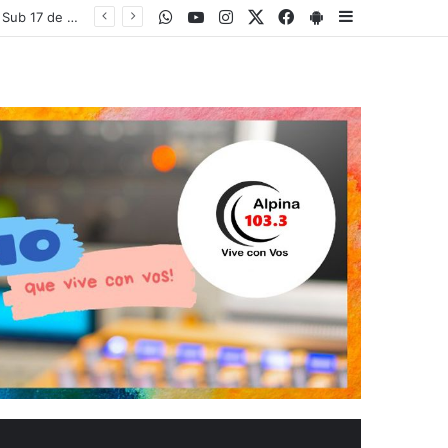
WhatsApp
Youtube
Instagram
Twitter
Facebook
PlayStore
Sidebar
Dónde ver Perú vs México HOY: canal tv online del partido por fecha 3 del Mundial Sub 17 de Vóley 2026