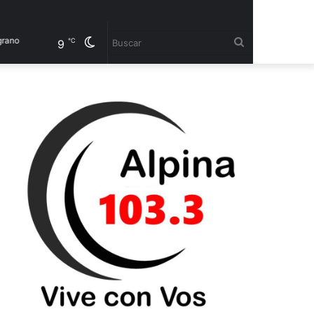
Cambiar
Buscar
℃
9
modo