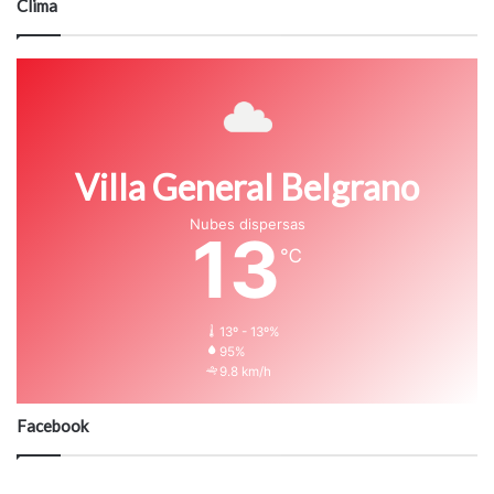
Clima
Villa General Belgrano
Nubes dispersas
13
℃
13º - 13º%
95%
9.8 km/h
Facebook