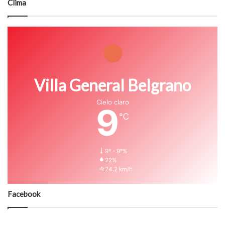
Clima
Villa General Belgrano
Cielo claro
9
℃
9º - 9º%
22%
24.2 km/h
Facebook