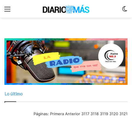
Menu
C
m
Lo último
Páginas:
Primera
Anterior
3117
3118
3119
3120
3121